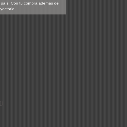
del país. Con tu compra además de
yectoria.
O