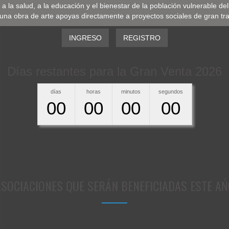
 a la salud, a la educación y el bienestar de la población vulnerable 
una obra de arte apoyas directamente a proyectos sociales de gran tra
INGRESO
REGISTRO
Días restantes para la Gran Venta 2026
días
horas
minutos
segundos
00
00
00
00
ASOCIACIONES QUE SERÁN BENEFICIADAS ESTE AŃ