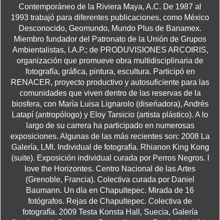
Contemporáneo de la Riviera Maya, A.C. De 1987 al
1993 trabajó para diferentes publicaciones, como México
Desconocido, Geomundo, Mundo Plus de Banamex.
Miembro fundador del Patronato de la Unión de Grupos
Ambientalistas, I.A.P.; de PRODUVISIONES ARCOIRIS,
organización que promueve obra multidisciplinaria de
fotografía, gráfica, pintura, escultura. Participó en
RENACER, proyecto productivo y autosuficiente para las
comunidades que viven dentro de las reservas de la
biosfera, con María Luisa Lignarolo (diseńadora), Andrés
Latapí (antropólogo) y Eloy Tarsicio (artista plástico). A lo
largo de su carrera ha participado en numerosas
exposiciones. Algunas de las más recientes son: 2008 La
Galería, LMI. Individual de fotografía. Rhianon King Kong
(suite). Exposición individual curada por Perros Negros. I
love the Horizontes. Centro Nacional de las Artes
(Grenoble, Francia). Colectiva curada por Daniel
Baumann. Un día en Chapultepec. Mirada de 16
fotógrafos. Rejas de Chapultepec. Colectiva de
fotografía. 2009 Testa Konsta Hall, Suecia, Galería