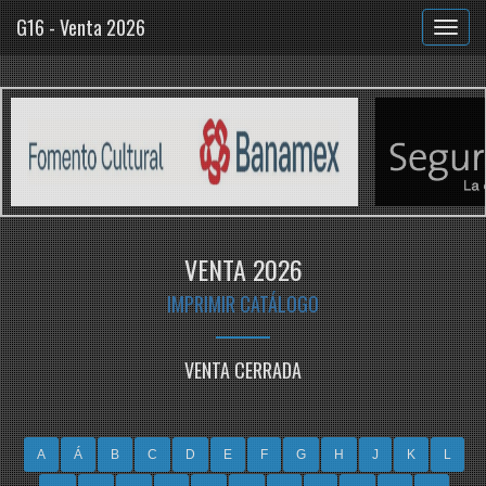
G16 - Venta 2026
VENTA 2026
IMPRIMIR CATÁLOGO
VENTA CERRADA
A
Á
B
C
D
E
F
G
H
J
K
L