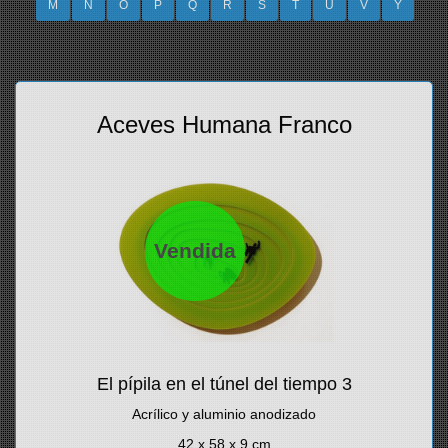
M
N
O
P
Q
R
S
T
U
V
Y
Aceves Humana Franco
Vendida
El pípila en el túnel del tiempo 3
Acrílico y aluminio anodizado
42 x 58 x 9 cm