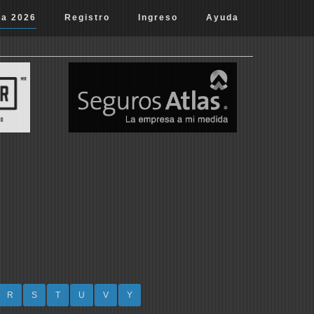
ta 2026
Registro
Ingreso
Ayuda
R
S
T
U
V
Y