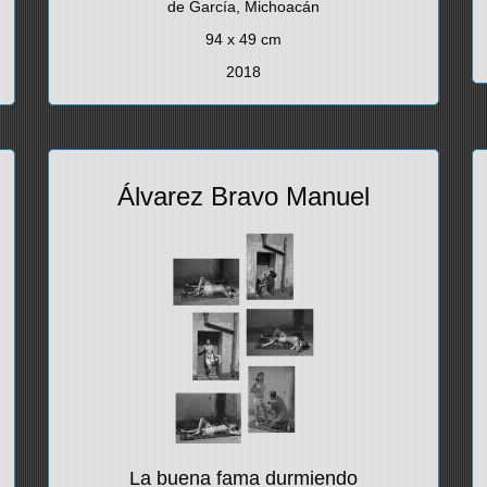
de García, Michoacán
94 x 49 cm
2018
Álvarez Bravo Manuel
La buena fama durmiendo