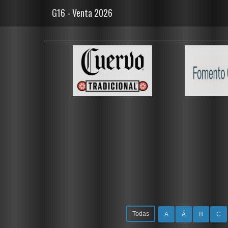
G16 - Venta 2026
Todas
A
Á
B
C