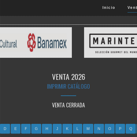
Inicio
Ven
VENTA 2026
IMPRIMIR CATÁLOGO
VENTA CERRADA
D
E
F
G
H
J
K
L
M
N
O
P
Q