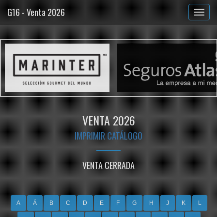
G16 - Venta 2026
VENTA 2026
IMPRIMIR CATÁLOGO
VENTA CERRADA
A
Á
B
C
D
E
F
G
H
J
K
L