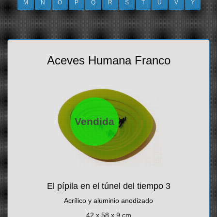
M
N
O
P
Q
R
S
T
U
V
Y
Aceves Humana Franco
Vendida
El pípila en el túnel del tiempo 3
Acrílico y aluminio anodizado
42 x 58 x 9 cm